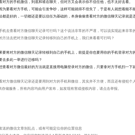
看对方的手机微信，到底和谁在聊天，但对方又会表示你不信任他，也不太好去看。
因为要看对方手机，可能会引发争吵，这样可能就得不偿失了，于是有人就想着能不
法都是好的，一切都还是要以信任为基础的，本身偷偷查看对方的微信聊天记录就是
手机去查看对方微信聊天记录可行吗？这个说法非常的不严谨，可以说实现起来非常的
的方法去把对方微信聊天记录转移到自己的手机上，我们来看看可行吗？
果要将对方的微信聊天记录转移到自己的手机上，前提是你也要用你的手机登录对方
要去多此一举进行迁移吗？
想查看对方微信最好的方法就是直接用电脑登录对方的微信，只要拿对方手机扫一下
看对方微信聊天记录还是要用到对方的手机和微信，其实并不方便，而且还有侵犯个
提供存储服务，所有内容均由用户发布，如发现有害或侵权内容，请点击举报。
发送的微信文章别乱点，或有可能定位你的位置信息