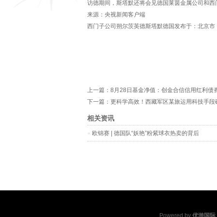
访德期间，斯塔默还将会见德国莱茵金属公司和西
来源：央视新闻客户端
西门子公司朔尔茨英德斯塔默德国发布于：北京市
上一篇：
8月28日基金净值：创金合信信用红利债券A最
下一篇：
更科学高效！西藏军区某旅运用科技手段
相关资讯
欧锦赛 | 德国队“妖艳”粉紫球衣热卖的背后
Powered by
优游国际